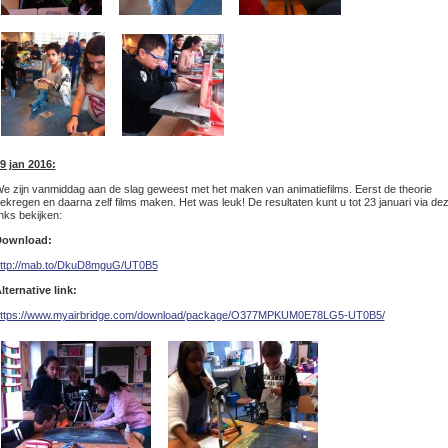
9 jan 2016:
e zijn vanmiddag aan de slag geweest met het maken van animatiefilms. Eerst de theorie
ekregen en daarna zelf films maken. Het was leuk! De resultaten kunt u tot 23 januari via de
inks bekijken:
ownload:
ttp://mab.to/DkuD8mguG/UT0B5
lternative link:
ttps://www.myairbridge.com/download/package/O377MPKUM0E78LG5-UT0B5/