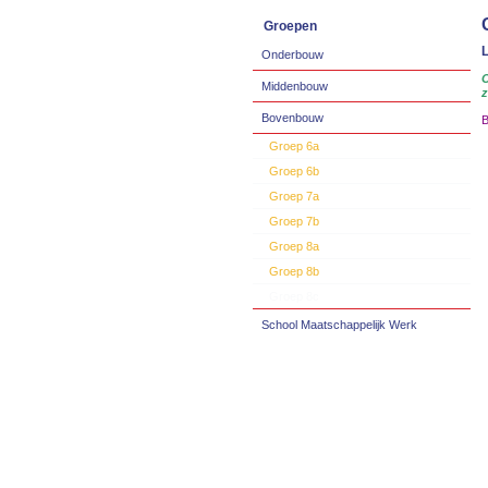
Groepen
L
Onderbouw
O
Middenbouw
z
Bovenbouw
B
Groep 6a
Groep 6b
Groep 7a
Groep 7b
Groep 8a
Groep 8b
Groep 8c
School Maatschappelijk Werk