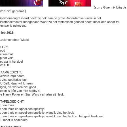
(sorry Gwen, ik krijg de
oto’s niet gedraaid.)
p woensdag 2 maart heeft ze ook aan de grote Rotterdamse Finale in het
ibliotheektheater meegedaan.Waar ze het fantastisch gedaan heeft, maar een ander tot
innaar is gekozen.
 feb 2016:
edichten door Witold:
LFJE:
oud
e voetbal
p het veld
etrapt in het doel
OAL!!!!
NAAMGEDICHT:
itold is mijn naam
k vind spelletjes leuk
U Delft, daar wil ik heen
gen, die werken niet goed
ezen is één van mijn hobby’s
e Harry Potter en Star Wars verhalen zijn leuk.
STAPELGEDICHT:
k ben thuis
k ben thuis en speel een spelletje
k ben thuis en speel een spelletje, want ik vind het leuk
k ben thuis en speel een spelletje, want ik vind het leuk en het gaat heel goed
u moet ik nadenken.