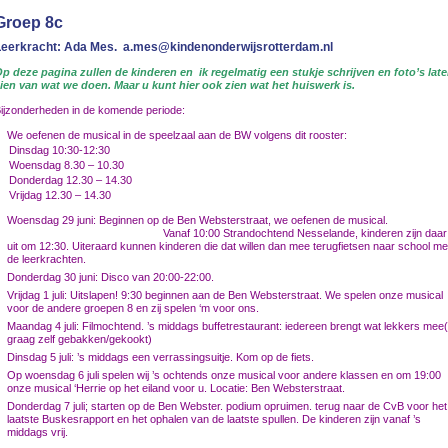
Groep 8c
eerkracht: Ada Mes.
a.mes@kindenonderwijsrotterdam.nl
p deze pagina zullen de kinderen en ik regelmatig een stukje schrijven en foto’s lat
ien van wat we doen. Maar u kunt hier ook zien wat het huiswerk is.
ijzonderheden in de komende periode:
We oefenen de musical in de speelzaal aan de BW volgens dit rooster:
Dinsdag 10:30-12:30
Woensdag 8.30 – 10.30
Donderdag 12.30 – 14.30
Vrijdag 12.30 – 14.30
Woensdag 29 juni: Beginnen op de Ben Websterstraat, we oefenen de musical
Vanaf 10:00 Strandochtend Nesselande, kinderen zijn daar
uit om 12:30. Uiteraard kunnen kinderen die dat willen dan mee terugfietsen naar school me
de leerkrachten.
Donderdag 30 juni: Disco van 20:00-22:00.
Vrijdag 1 juli: Uitslapen! 9:30 beginnen aan de Ben Websterstraat. We spelen onze musical
voor de andere groepen 8 en zij spelen ‘m voor ons.
Maandag 4 juli: Filmochtend. ’s middags buffetrestaurant: iedereen brengt wat lekkers mee(
graag zelf gebakken/gekookt)
Dinsdag 5 juli: ’s middags een verrassingsuitje. Kom op de fiets.
Op woensdag 6 juli spelen wij ’s ochtends onze musical voor andere klassen en om 19:00
onze musical ‘Herrie op het eiland voor u. Locatie: Ben Websterstraat.
Donderdag 7 juli; starten op de Ben Webster. podium opruimen. terug naar de CvB voor het
laatste Buskesrapport en het ophalen van de laatste spullen. De kinderen zijn vanaf ’s
middags vrij.