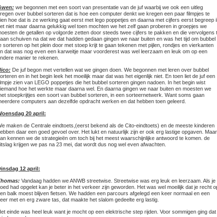
Gwen:
we begonnen met een soort van presentatie van de juf waarbij we ook een uitleg
regen over bubbel sorteren dat is hoe een computer denkt we kregen een paar filmpjes te
ien hoe dat is ze werking gaat eerst met lego poppetjes en daarna met cijfers eerst begreep i
et niet maar daarna gelukkig wel toen mochten we het zelf gaan proberen in groepjes we
oesten de getallen op volgorde zetten door steeds twee cijfers te pakken en die vervolgens 
aan schuiven na dat we dat hadden gedaan gingen we naar buiten en was het tijd om bubbel
e sorteren op het plein door met stoep krijt te gaan tekenen met pijlen, rondjes en vierkanten
n dat was nog even een karweitje maar voorderest was wel leerzaam en leuk om op een
ndere manier te rekenen.
ico:
De juf begon met vertellen wat we gingen doen. We begonnen met leren over bubbel
orteren en in het begin leek het moeilijk maar dat was het eigenlijk niet. En toen liet de juf een
ilmpje zien van LEGO poppetjes die het bubbel sorteren gingen nadoen. In het begin wist
iemand hoe het werkte maar daarna wel. En daarna gingen we naar buiten en moesten we
et stoepkrijtjes een soort van bubbel sorteren, in een sorteernetwerk. Want soms gaan
eerdere computers aan dezelfde opdracht werken en dat hebben toen geleerd.
oensdag 20 april:
e maken de Centrale eindtoets,(eerst bekend als de Cito-eindtoets) en de meeste kinderen
ebben daar een goed gevoel over. Het lukt en natuurlijk zijn er ook erg lastige opgaven. Maar
an kennen we de strategieën om toch bij het meest waarschijnlijke antwoord te komen. de
itslag krijgen we pas na 23 mei, dat wordt dus nog wel even afwachten.
insdag 12 april:
Thomas:
Vandaag hadden we ANWB streetwise. Streetwise was erg leuk en leerzaam. Als je
oed had opgelet kan je beter in het verkeer zijn geworden. Het was wel moeilijk dat je recht o
en balk moest blijven fietsen. We hadden een parcours afgelegd een keer normaal en een
eer met en erg zware tas, dat maakte het slalom gedeelte erg lastig.
et einde was heel leuk want je mocht op een elektrische step rijden. Voor sommigen ging dat