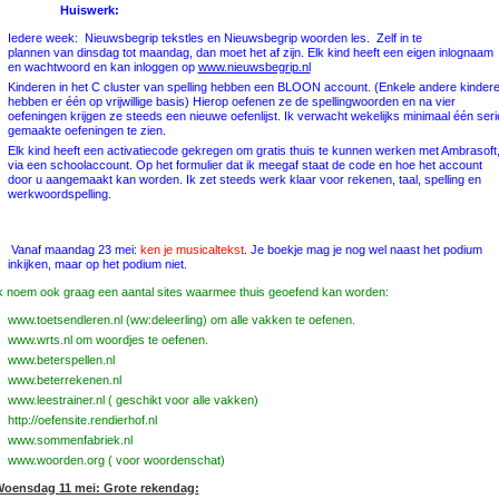
Huiswerk:
Iedere week: Nieuwsbegrip tekstles en Nieuwsbegrip woorden les. Zelf in te
plannen van dinsdag tot maandag, dan moet het af zijn. Elk kind heeft een eigen inlognaam
en wachtwoord en kan inloggen op
www.nieuwsbegrip.nl
Kinderen in het C cluster van spelling hebben een BLOON account. (Enkele andere kinder
hebben er één op vrijwillige basis) Hierop oefenen ze de spellingwoorden en na vier
oefeningen krijgen ze steeds een nieuwe oefenlijst. Ik verwacht wekelijks minimaal één seri
gemaakte oefeningen te zien.
Elk kind heeft een activatiecode gekregen om gratis thuis te kunnen werken met Ambrasoft
via een schoolaccount. Op het formulier dat ik meegaf staat de code en hoe het account
door u aangemaakt kan worden. Ik zet steeds werk klaar voor rekenen, taal, spelling en
werkwoordspelling.
Vanaf maandag 23 mei:
ken je musicaltekst
. Je boekje mag je nog wel naast het podium
inkijken, maar op het podium niet.
k noem ook graag een aantal sites waarmee thuis geoefend kan worden:
www.toetsendleren.nl (ww:deleerling) om alle vakken te oefenen.
www.wrts.nl om woordjes te oefenen.
www.beterspellen.nl
www.beterrekenen.nl
www.leestrainer.nl ( geschikt voor alle vakken)
http://oefensite.rendierhof.nl
www.sommenfabriek.nl
www.woorden.org ( voor woordenschat)
oensdag 11 mei: Grote rekendag: