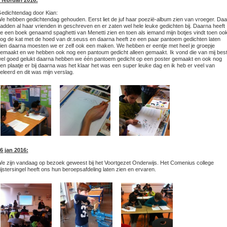
 februari 2016:
edichtendag door Kian:
e hebben gedichtendag gehouden. Eerst liet de juf haar poezië-album zien van vroeger. Daa
adden al haar vrienden in geschreven en er zaten wel hele leuke gedichten bij. Daarna heeft
e een boek genaamd spaghetti van Menetti zien en toen als iemand mijn botjes vindt toen oo
og de kat met de hoed van dr.seuss en daarna heeft ze een paar pantoem gedichten laten
ien daarna moesten we er zelf ook een maken. We hebben er eentje met heel je groepje
emaakt en we hebben ook nog een pantoum gedicht alleen gemaakt. Ik vond die van mij bes
el goed gelukt daarna hebben we één pantoem gedicht op een poster gemaakt en ook nog
en plaatje er bij daarna was het klaar het was een super leuke dag en ik heb er veel van
eleerd en dit was mijn verslag.
6 jan 2016:
e zijn vandaag op bezoek geweest bij het Voortgezet Onderwijs. Het Comenius college
ijstersingel heeft ons hun beroepsafdeling laten zien en ervaren.