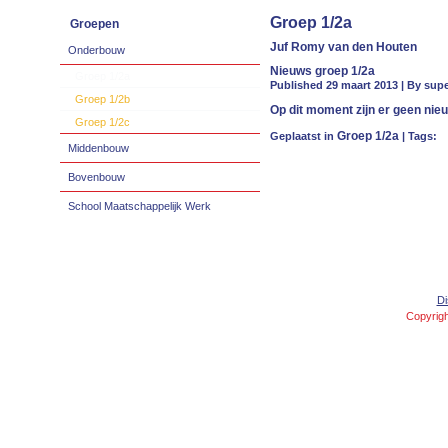
Groep 1/2a
Groepen
Juf Romy van den Houten
Onderbouw
Nieuws groep 1/2a
Groep 1/2a
Published 29 maart 2013 | By su
Groep 1/2b
Op dit moment zijn er geen nie
Groep 1/2c
Groep 1/2a
Geplaatst in
| Tags:
Middenbouw
Bovenbouw
School Maatschappelijk Werk
Di
Copyrigh
Concept and Design created by
Peter de Jong
,