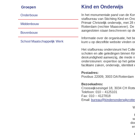
Kind en Onderwijs
Groepen
In het monumentale pand van de Koni
Onderbouw
stafbureau van Stichting Kind en Ond
Primair Christelijk onderwijs, met 28
Middenbouw
Rotterdam (rechter Maasoever). De s
aangesloten staan beschreven op d
Bovenbouw
Informatie over de organisatie, het b
School Maatschappelijk Werk
kunt u op diezelfde website vinden o
Het stafbureau ondersteunt het Coll
scholen en alle geledingen binnen Ki
deskundigheid aanwezig, die mede no
ondersteunen: expertise op het gebie
facilitaire zaken, onderwijs, identite
Postadres:
Postbus 22009, 3003 DA Rotterdam
Bezoekadres:
Crooswijksesingel 18, 3034 CH Rot
Telefoon: 010 – 4125101
Fax: 010 – 4127818
Email:
bureau@kindenonderwijsrotte
W
w
doo
en