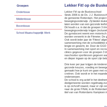
Lekker Fit! op de Busk
Groepen
Lekker Fit! op de Buskesschool
Onderbouw
Sinds 2006 is de Ds. J.J. Buskessch
de gemeente Rotterdam. Het project 
Middenbouw
bewegingsonderwijs. Zij bieden leuke
laten worden van een gezonde leefst
Bovenbouw
Dit houdt o.a. in dat de groepen 3 t
bewegingsonderwijs krijgen (inclusi
School Maatschappelijk Werk
De gymdocent neemt een motorisch le
worden verwerkt in de Fitmeter. De
Ook wordt ieder jaar de ‘Fittest’ af
samenwerking met de schooldiëtist 
lengte en gewicht, let. Door de GGD 
In samenwerking met sport en recre
clinics gegeven voor de groepen 3 t
naschoolse sportlessen gegeven waa
en dieper ingaan op de sport zijn bel
Drie keer per jaar krijgen de kinde
gezonde keuzes, voeding en bewegen
gemaakt hoe je kunt om gaan met voe
creëren. Ook wordt er in het maand
onderwerpen.
De school is erg actief in het deel
deelgemeente worden regelmatig eve
is op zichzelf staand, maar er zijn oo
naar de grote FINAL in de Rotterdam
titel van van Rotterdams Kampioen in