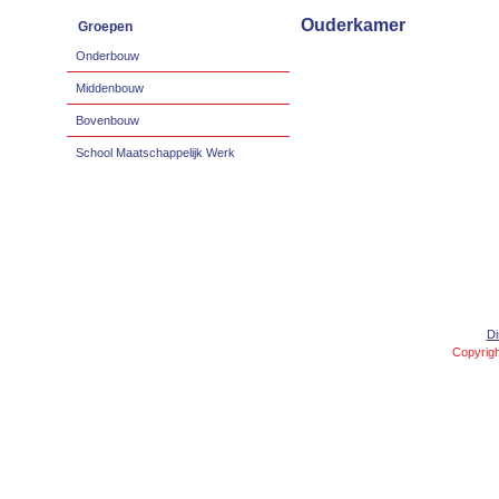
Ouderkamer
Groepen
Onderbouw
Middenbouw
Bovenbouw
School Maatschappelijk Werk
Di
Copyrigh
Concept and Design created by
Peter de Jong
,