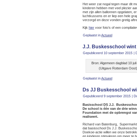
Het weer zat nogal tegen maar dit m
kinderen hebben met veel plezier aa
met zijn allen ballonnen opgelaten, 
luchtkussens en er liep een hele gr
verzorgd en deze vonden gretig aftr
Kijk
hier
voor foto’s of een compilatie
Geplaatst in
Actueel
J.J. Buskesschool wint
Gepubliceerd
10 september 2015
|
Bron: Algemeen dagblad 10 jul
(Uitgave Rotterdam Oost
Geplaatst in
Actueel
Ds JJ Buskesschool win
Gepubliceerd
9 september 2015
|
D
Basisschool DS J.J. Buskesschoo
De school is één van de drie winn
Foundation met de opbrengst van 
realiseert.
Richard van Batenburg, Supermarkt
dat basisschool Ds J.J. Buskesscho
Doekoe-actie willen we onze betrokk
en kinderen stimuleren om meer te b