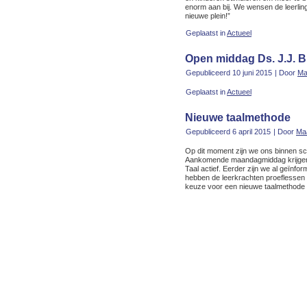
enorm aan bij. We wensen de leerlin
nieuwe plein!”
Geplaatst in
Actueel
Open middag Ds. J.J. 
Gepubliceerd
10 juni 2015
|
Door
Ma
Geplaatst in
Actueel
Nieuwe taalmethode
Gepubliceerd
6 april 2015
|
Door
Ma
Op dit moment zijn we ons binnen sc
Aankomende maandagmiddag krijgen 
Taal actief. Eerder zijn we al geïnf
hebben de leerkrachten proeflesse
keuze voor een nieuwe taalmethode