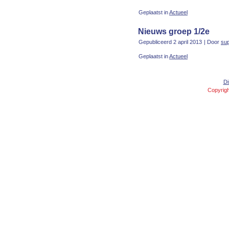
Geplaatst in
Actueel
Nieuws groep 1/2e
Gepubliceerd
2 april 2013
|
Door
su
Geplaatst in
Actueel
Di
Copyrigh
Concept and Design created by
Peter de Jong
,