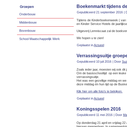
Boekenmarkt tijdens 
Groepen
Gepubliceerd
21 september 2016
|
Onderbouw
Tijdens de Kinderboekenweek ( van 5
Middenbouw
en Kinder Service Hotels de jaarlijk
Bovenbouw
Uitgeverij Lemniscaat zal de boekve
We hopen u te zien!
School Maatschappelijk Werk
Geplaatst in
Actueel
Verrassingsuitje groep
Gepubliceerd
10 juli 2016
|
Door
Suz
Zoals ieder jaar, moesten wij ook di
Om de basisschooltijd op een leuke m
verrassingsuitje.
Het was een gezellige middag en we h
deze middag én hun tijd op de Busk
Klik hier om alle foto’s te bekijken.
Geplaatst in
Actueel
Koningsspelen 2016
Gepubliceerd
11 mei 2016
|
Door
Ma
Op donderdag 21 april en vrijdag 22 
hieraan meegedaan. In samenwerkin