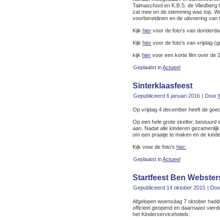
Talmaschool en K.B.S. de Vliedber
zat mee en de stemming was top. We
voorbereidinen en de uitvoering van
Kijk
hier
voor de foto’s van donderdag
Kijk
hier
voor de foto’s van vrijdag (g
kijk
hier
voor een korte film over de 
Geplaatst in
Actueel
Sinterklaasfeest
Gepubliceerd
6 januari 2016
|
Door
Op vrijdag 4 december heeft de goe
Op een hele grote skelter, bestuurd 
aan. Nadat alle kinderen gezamenlijk
om een praatje te maken en de kind
Kijk voor de foto’s
hier.
Geplaatst in
Actueel
Startfeest Ben Webster
Gepubliceerd
14 oktober 2015
|
Doo
Afgelopen woensdag 7 oktober hadden
officieel geopend en daarnaast vie
het Kinderservicehotels.