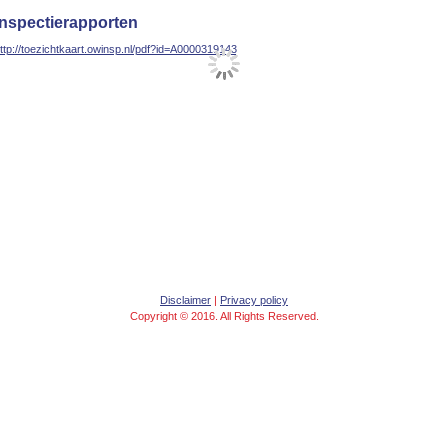
Inspectierapporten
ttp://toezichtkaart.owinsp.nl/pdf?id=A0000319143
Disclaimer
|
Privacy policy
Copyright © 2016. All Rights Reserved.
d Design created by
Peter de Jong
, WordPress Theme created by
Stephan van Rijt
. Powered b