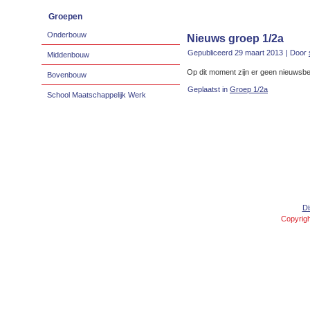
Groepen
Onderbouw
Nieuws groep 1/2a
Gepubliceerd
29 maart 2013
|
Door
Middenbouw
Op dit moment zijn er geen nieuwsbe
Bovenbouw
Geplaatst in
Groep 1/2a
School Maatschappelijk Werk
Di
Copyrigh
Concept and Design created by
Peter de Jong
,