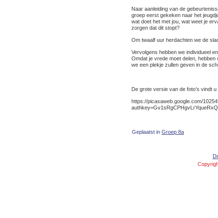
Naar aanleiding van de gebeurtenisse
groep eerst gekeken naar het jeugd
wat doet het met jou, wat weet je er
zorgen dat dit stopt?
Om twaalf uur herdachten we de slach
Vervolgens hebben we individueel en a
Omdat je vrede moet delen, hebben 
we een plekje zullen geven in de sch
De grote versie van de foto’s vindt u
https://picasaweb.google.com/102
authkey=Gv1sRgCPHgvLrYqueRx
Geplaatst in
Groep 8a
Di
Copyrigh
Concept and Design created by
Peter de Jong
,