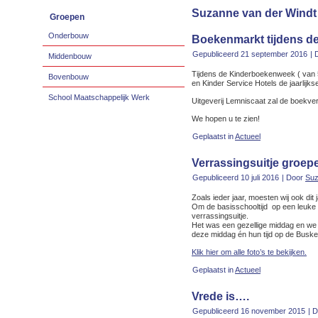
Suzanne van der Windt
Groepen
Onderbouw
Boekenmarkt tijdens 
Gepubliceerd
21 september 2016
|
Middenbouw
Tijdens de Kinderboekenweek ( van 5
Bovenbouw
en Kinder Service Hotels de jaarlijk
School Maatschappelijk Werk
Uitgeverij Lemniscaat zal de boekve
We hopen u te zien!
Geplaatst in
Actueel
Verrassingsuitje groep
Gepubliceerd
10 juli 2016
|
Door
Suz
Zoals ieder jaar, moesten wij ook di
Om de basisschooltijd op een leuke m
verrassingsuitje.
Het was een gezellige middag en we h
deze middag én hun tijd op de Busk
Klik hier om alle foto’s te bekijken.
Geplaatst in
Actueel
Vrede is….
Gepubliceerd
16 november 2015
|
D